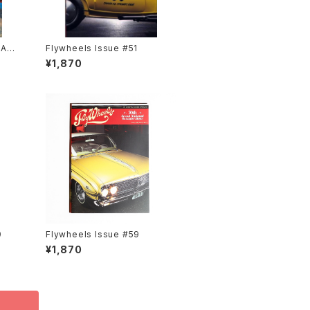
RAGE
Flywheels Issue #51
¥1,870
）
Flywheels Issue #59
¥1,870