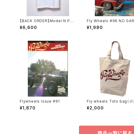
【BACK ORDER】Model N PRO
Fly Wheels #96 NO GA
JECT TEE / White
NO LIFE, Special
¥6,600
¥1,980
Flywheels Issue #61
Fly wheels Toto bag（小
¥1,870
¥2,000
商品一覧に戻る