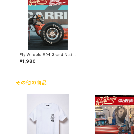
Fly Wheels #94 Grand Natio
nal Roadster Show
¥1,980
その他の商品