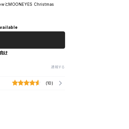
ShowとMOONEYES Christmas
vailable
向け
通報する
(10)