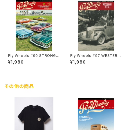
Fly Wheels #90 STRONGE
Fly Wheels #97 WESTERG
RS K.K. SHOWCASE
ARD STYLE
¥1,980
¥1,980
その他の商品