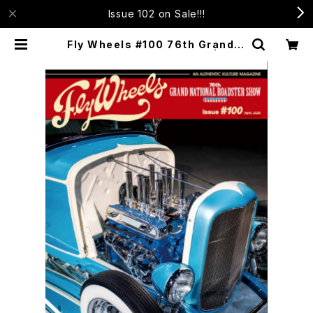
Issue 102 on Sale!!!
Fly Wheels #100 76th Grand N
ational Roadster Show | Fly
Wheels