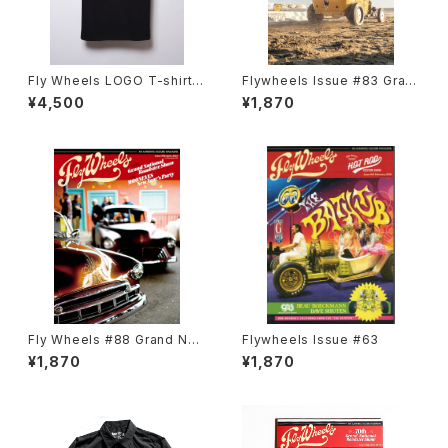
Fly Wheels LOGO T-shirts
Flywheels Issue #83 Gran
Black
d National Roadstar Show
¥4,500
¥1,870
2023
Fly Wheels #88 Grand Nati
Flywheels Issue #63
onal Roadster Show
¥1,870
¥1,870