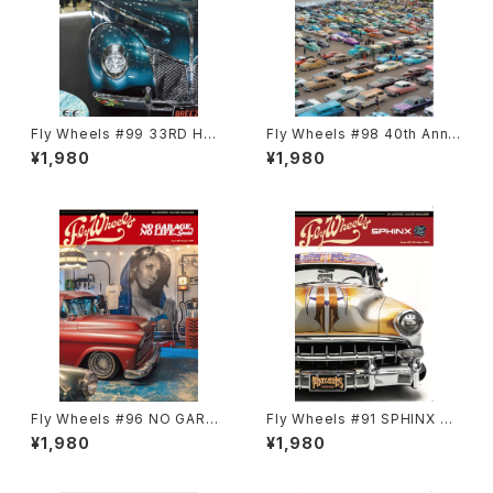
Fly Wheels #99 33RD HOT
Fly Wheels #98 40th Anniv
ROD CUSTOM SHOW 2025
ersary Special PHARAOHS
¥1,980
¥1,980
CAR SHOW
Fly Wheels #96 NO GARAG
Fly Wheels #91 SPHINX Be
E NO LIFE, Special
st in Low
¥1,980
¥1,980