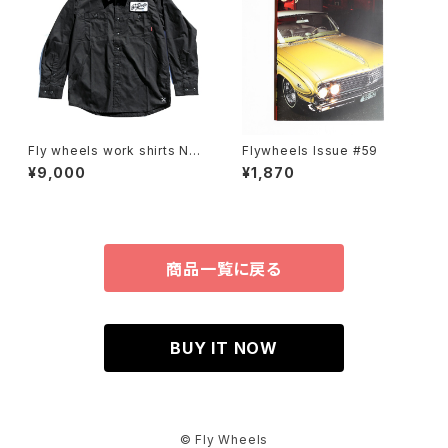
Fly wheels work shirts Nav
Flywheels Issue #59
y
¥9,000
¥1,870
商品一覧に戻る
BUY IT NOW
© Fly Wheels