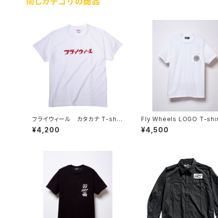
同じカテゴリの商品
フライウィール カタカナ T-shirt
Fly Wheels LOGO T-shir
s White
White
¥4,200
¥4,500