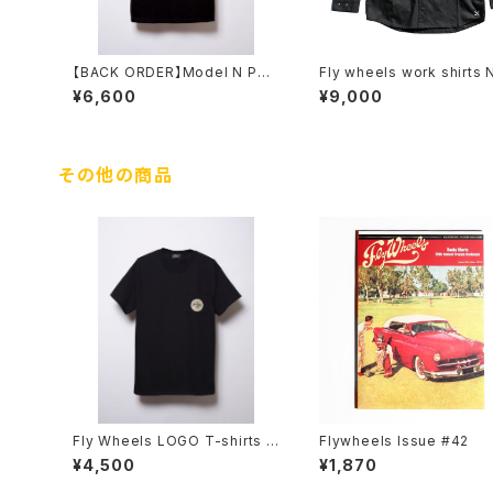
【BACK ORDER】Model N PRO
Fly wheels work shirts 
JECT TEE / Black
¥6,600
¥9,000
その他の商品
Fly Wheels LOGO T-shirts B
Flywheels Issue #42
lack
¥4,500
¥1,870