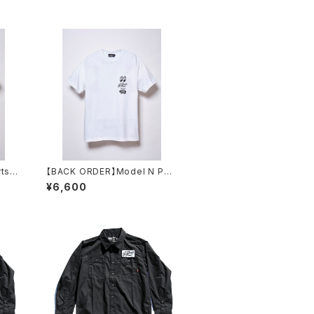
ts
【BACK ORDER】Model N PRO
JECT TEE / White
¥6,600