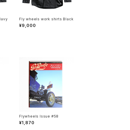
Navy
Fly wheels work shirts Black
¥9,000
Flywheels Issue #58
¥1,870