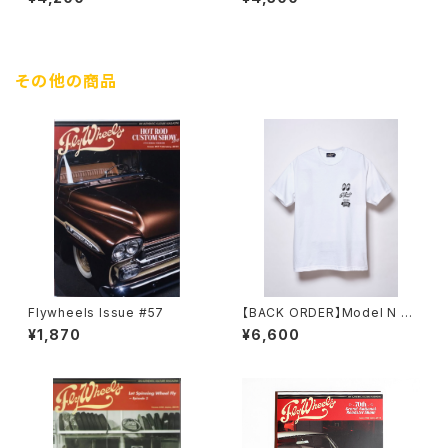
その他の商品
Flywheels Issue #57
【BACK ORDER】Model N PR
OJECT TEE / White
¥1,870
¥6,600