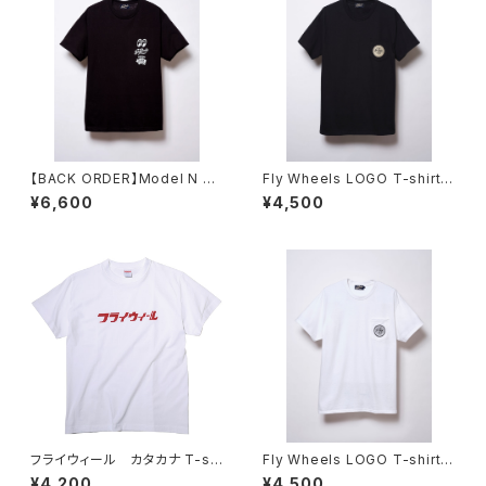
【BACK ORDER】Model N PR
Fly Wheels LOGO T-shirts
OJECT TEE / Black
Black
¥6,600
¥4,500
フライウィール カタカナ T-shi
Fly Wheels LOGO T-shirts
rts White
White
¥4,200
¥4,500