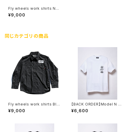
Fly wheels work shirts Nav
y
¥9,000
同じカテゴリの商品
Fly wheels work shirts Bla
【BACK ORDER】Model N PR
ck
OJECT TEE / White
¥9,000
¥6,600