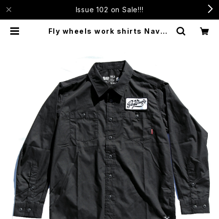
Issue 102 on Sale!!!
Fly wheels work shirts Navy |
Fly Wheels