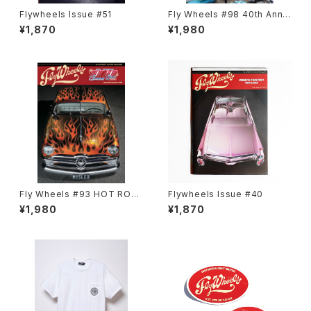
Flywheels Issue #51
Fly Wheels #98 40th Anniv
ersary Special PHARAOHS
¥1,870
¥1,980
CAR SHOW
Fly Wheels #93 HOT ROD
Flywheels Issue #40
CUSTOM SHOW 2024
¥1,980
¥1,870