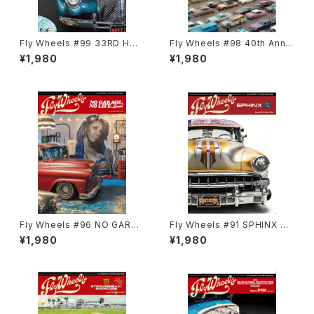
Fly Wheels #99 33RD HOT
Fly Wheels #98 40th Anniv
ROD CUSTOM SHOW 2025
ersary Special PHARAOHS
¥1,980
¥1,980
CAR SHOW
Fly Wheels #96 NO GARAG
Fly Wheels #91 SPHINX Be
E NO LIFE, Special
st in Low
¥1,980
¥1,980