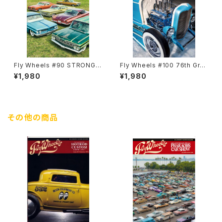
Fly Wheels #90 STRONGE
Fly Wheels #100 76th Gran
RS K.K. SHOWCASE
d National Roadster Show
¥1,980
¥1,980
その他の商品