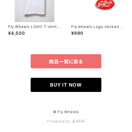
Fly Wheels LOGO T-shirts
Fly wheels Logo sticker(2
White
Pack)
¥4,500
¥980
商品一覧に戻る
BUY IT NOW
© Fly Wheels
Powered by